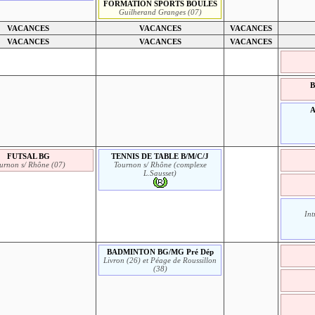
FORMATION SPORTS BOULES
Guilherand Granges (07)
VACANCES
VACANCES
VACANCES
VACANCES
VACANCES
VACANCES
B
FUTSAL BG
TENNIS DE TABLE B/M/C/J
urnon s/ Rhône (07)
Tournon s/ Rhône (complexe
L.Sausset)
Int
BADMINTON BG/MG Pré Dép
Livron (26) et Péage de Roussillon
(38)