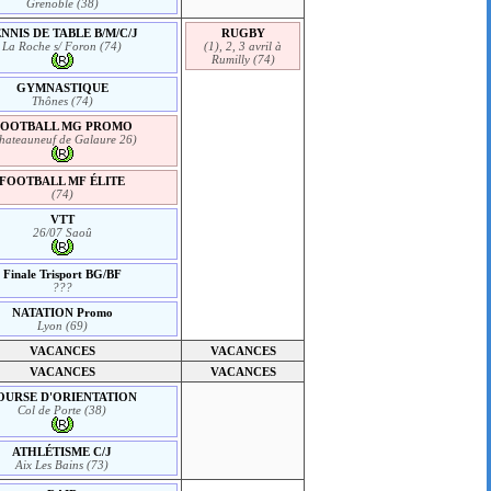
Grenoble (38)
NNIS DE TABLE B/M/C/J
RUGBY
La Roche s/ Foron (74)
(1), 2, 3 avril à
Rumilly (74)
GYMNASTIQUE
Thônes (74)
FOOTBALL MG PROMO
hateauneuf de Galaure 26)
FOOTBALL MF ÉLITE
(74)
VTT
26/07 Saoû
Finale Trisport BG/BF
???
NATATION Promo
Lyon (69)
VACANCES
VACANCES
VACANCES
VACANCES
OURSE D'ORIENTATION
Col de Porte (38)
ATHLÉTISME C/J
Aix Les Bains (73)