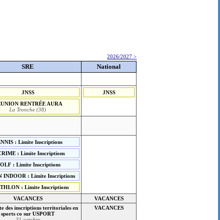
2026/2027 >
SRE
National
JNSS
JNSS
ÉUNION RENTRÉE AURA
La Tronche (38)
NNIS : Limite Inscriptions
RIME : Limite Inscriptions
OLF : Limite Inscriptions
INDOOR : Limite Inscriptions
THLON : Limite Inscriptions
VACANCES
VACANCES
te des inscriptions territoriales en
VACANCES
sports co sur USPORT
31 octobre