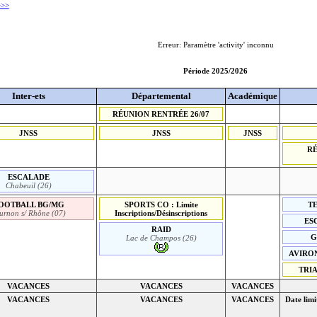
>>>
Erreur: Paramètre 'activity' inconnu
Période 2025/2026
Inter-ets
Départemental
Académique
RÉUNION RENTRÉE 26/07
JNSS
JNSS
JNSS
R
ESCALADE
Chabeuil (26)
OOTBALL BG/MG
SPORTS CO : Limite
TE
urnon s/ Rhône (07)
Inscriptions/Désinscriptions
ESC
RAID
G
Lac de Champos (26)
AVIRON 
TRIA
VACANCES
VACANCES
VACANCES
VACANCES
VACANCES
VACANCES
Date limi