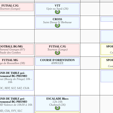
FUTSAL CJG
VTT
Tournon (Longo)
Upie ou Saoû (26)
CROSS
Saint Donat S/ Herbasse
OOTBALL BG/MG
FUTSAL CJG
SPOR
lherand Granges (07)
Tournon (Longo)
Stade des Combes
Co
FUTSAL MG
COURSE D'ORIENTATION
SPOR
ge de Roussillon (38)
ANNULÉE
Com
NIS DE TABLE pré-
rtemental BG PROMO
at (Bourg de Péage) 10h -
16h
DC, NDT, SLT, SAT, CSJA
NIS DE TABLE pré-
ESCALADE Blocs
rtemental BG PROMO
12h-16h
IND Valence de 10h30 à 16h
Chabeuil (26)
ND, CSA, SVV, SLC