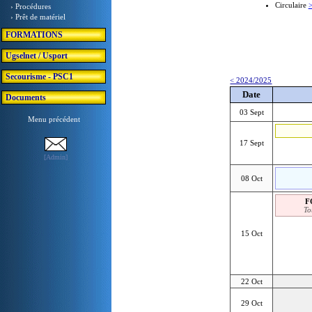
Circulaire
› Procédures
› Prêt de matériel
FORMATIONS
Ugselnet / Usport
Secourisme - PSC1
< 2024/2025
Date
Documents
03 Sept
Menu précédent
17 Sept
[Admin]
08 Oct
F
To
15 Oct
22 Oct
29 Oct