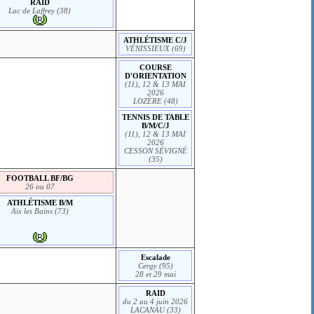
RAID
Lac de Laffrey (38)
ATHLÉTISME C/J
VÉNISSIEUX (69)
COURSE
D'ORIENTATION
(11), 12 & 13 MAI
2026
LOZÈRE (48)
TENNIS DE TABLE
B/M/C/J
(11), 12 & 13 MAI
2026
CESSON SÉVIGNÉ
(35)
FOOTBALL BF/BG
26 ou 07
ATHLÉTISME B/M
Aix les Bains (73)
Escalade
Cergy (95)
28 et 29 mai
RAID
du 2 au 4 juin 2026
LACANAU (33)