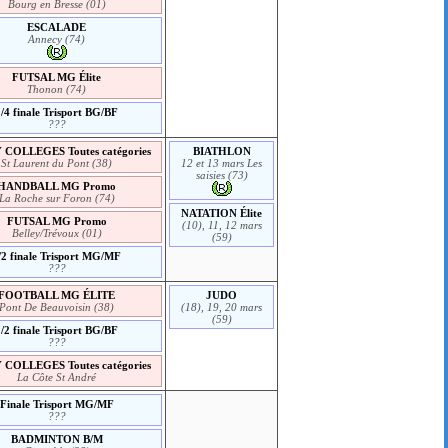
Bourg en Bresse (01)
ESCALADE
Annecy (74)
FUTSAL MG Élite
Thonon (74)
1/4 finale Trisport BG/BF
???
COLLEGES Toutes catégories
BIATHLON
St Laurent du Pont (38)
12 et 13 mars Les
saisies (73)
HANDBALL MG Promo
La Roche sur Foron (74)
NATATION Élite
FUTSAL MG Promo
(10), 11, 12 mars
Belley/Trévoux (01)
(59)
/2 finale Trisport MG/MF
???
FOOTBALL MG ÉLITE
JUDO
Pont De Beauvoisin (38)
(18), 19, 20 mars
(59)
1/2 finale Trisport BG/BF
???
COLLEGES Toutes catégories
La Côte St André
Finale Trisport MG/MF
???
BADMINTON B/M