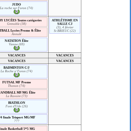
JUDO
La roche sur Foron (74)
 LYCÉES Toutes catégories
ATHLÉTISME EN
Grenoble (38)
SALLE CJ
(3), 4 février
BALL Lycées Promo & Élite
St BRIEUC (22)
Annulé
NATATION Élite
Vienne (69)
VACANCES
VACANCES
VACANCES
VACANCES
BADMINTON C/J
La Roche s/ Foron (74)
FUTSAL MF Promo
Thonon (74)
ANDBALL MF/MG Élite
La Ravoire (73)
BIATHLON
Font d'Urle (26)
/4 finale Trisport MG/MF
???
inale Basketball 5*5 MG