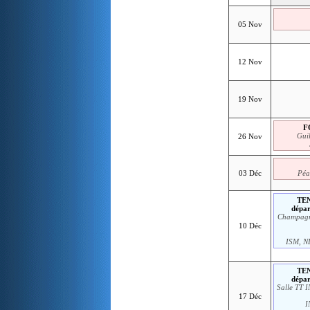
05 Nov
12 Nov
19 Nov
F
Gui
26 Nov
03 Déc
Péa
TEN
dépa
Champagn
10 Déc
ISM, N
TEN
dépa
Salle TT 
17 Déc
I