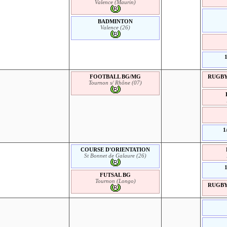
Valence (Maurin)
BADMINTON
Valence (26)
FOOTBALL BG/MG
RUGBY 
Tournon s/ Rhône (07)
1
COURSE D'ORIENTATION
St Bonnet de Galaure (26)
FUTSAL BG
Tournon (Longo)
RUGBY 