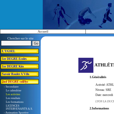
Accueil
Chercher sur le site
L'UGSEL
1er DEGRE Ecoles
ATHLÉTIS
1er DEGRE Kits
Savoir Rouler A Vélo
1.Généralités
2nd DEGRE coll/lyc
Activité: ATH
› Secondaire
Niveau: SRE
Le calendrier
Les activites
Date: mercredi
Les resultats
LYON LA DUCH
Les formations
LICENCES
2.Informations
INTERVENANTS A.S.
› Animation Sportive