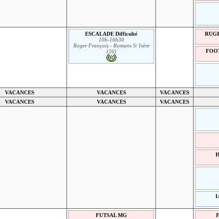
ESCALADE Difficulté
RUGBY
10h-16h30
Roger François - Romans S/ Isère
FOOT
(26)
VACANCES
VACANCES
VACANCES
VACANCES
VACANCES
VACANCES
H
1
FUTSAL MG
F