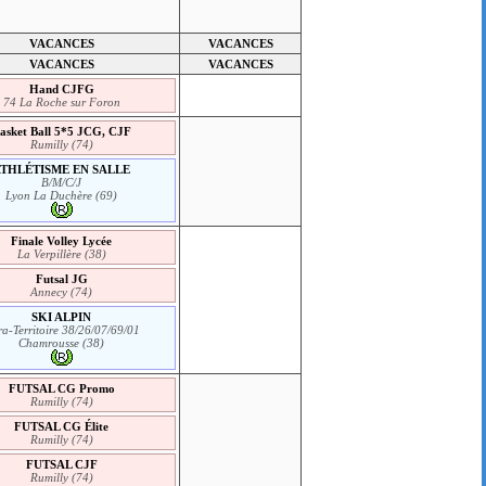
VACANCES
VACANCES
VACANCES
VACANCES
Hand CJFG
74 La Roche sur Foron
asket Ball 5*5 JCG, CJF
Rumilly (74)
ATHLÉTISME EN SALLE
B/M/C/J
Lyon La Duchère (69)
Finale Volley Lycée
La Verpillère (38)
Futsal JG
Annecy (74)
SKI ALPIN
ra-Territoire 38/26/07/69/01
Chamrousse (38)
FUTSAL CG Promo
Rumilly (74)
FUTSAL CG Élite
Rumilly (74)
FUTSAL CJF
Rumilly (74)