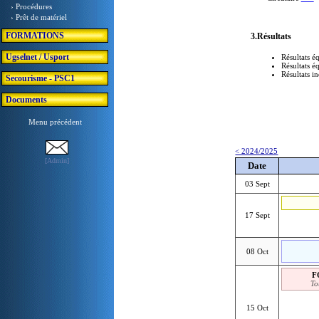
› Procédures
› Prêt de matériel
FORMATIONS
3.Résultats
Ugselnet / Usport
Résultats é
Résultats é
Résultats i
Secourisme - PSC1
Documents
Menu précédent
< 2024/2025
[Admin]
Date
03 Sept
17 Sept
08 Oct
F
To
15 Oct