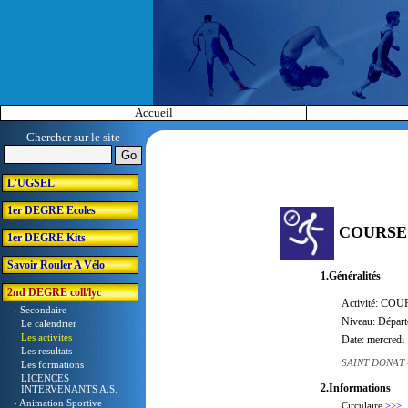
Accueil
Chercher sur le site
L'UGSEL
1er DEGRE Ecoles
COURSE 
1er DEGRE Kits
Savoir Rouler A Vélo
1.Généralités
2nd DEGRE coll/lyc
Activité: COU
› Secondaire
Niveau: Départ
Le calendrier
Les activites
Date: mercredi
Les resultats
SAINT DONAT
Les formations
LICENCES
2.Informations
INTERVENANTS A.S.
› Animation Sportive
Circulaire
>>>