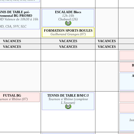
NIS DE TABLE pré-
ESCALADE Blocs
rtemental BG PROMO
12h-16h
IND Valence de 10h30 à 16h
Chabeuil (26)
ND, CSA, SVV, SLC
FORMATION SPORTS BOULES
Guilherand Granges (07)
VACANCES
VACANCES
VACANCES
VACANCES
VACANCES
VACANCES
B
FUTSAL BG
TENNIS DE TABLE B/M/C/J
urnon s/ Rhône (07)
Tournon s/ Rhône (complexe
L.Sausset)
Int