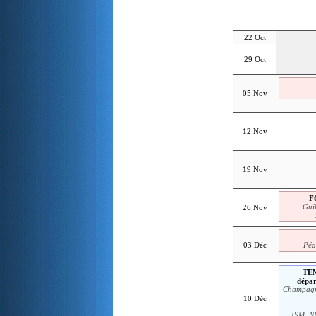
22 Oct
29 Oct
05 Nov
12 Nov
19 Nov
F
Gui
26 Nov
03 Déc
Péa
TEN
dépa
Champagn
10 Déc
ISM, N