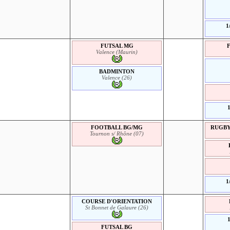
1
FUTSAL MG
F
Valence (Maurin)
BADMINTON
Valence (26)
FOOTBALL BG/MG
RUGBY 
Tournon s/ Rhône (07)
1
COURSE D'ORIENTATION
St Bonnet de Galaure (26)
FUTSAL BG