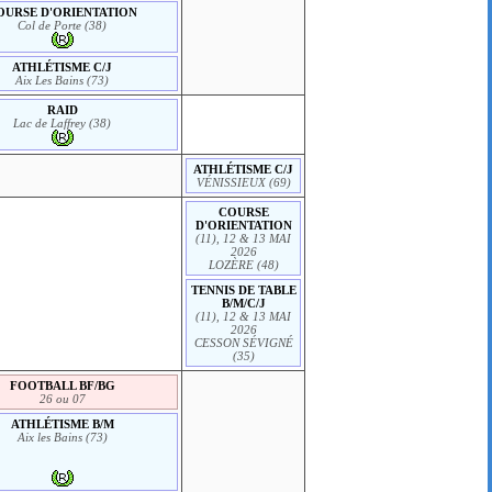
OURSE D'ORIENTATION
Col de Porte (38)
ATHLÉTISME C/J
Aix Les Bains (73)
RAID
Lac de Laffrey (38)
ATHLÉTISME C/J
VÉNISSIEUX (69)
COURSE
D'ORIENTATION
(11), 12 & 13 MAI
2026
LOZÈRE (48)
TENNIS DE TABLE
B/M/C/J
(11), 12 & 13 MAI
2026
CESSON SÉVIGNÉ
(35)
FOOTBALL BF/BG
26 ou 07
ATHLÉTISME B/M
Aix les Bains (73)