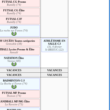
FUTSAL CG Promo
Rumilly (74)
FUTSAL CG Élite
Rumilly (74)
FUTSAL CJF
Rumilly (74)
JUDO
La roche sur Foron (74)
 LYCÉES Toutes catégories
ATHLÉTISME EN
Grenoble (38)
SALLE CJ
(3), 4 février
BALL Lycées Promo & Élite
St BRIEUC (22)
Annulé
NATATION Élite
Vienne (69)
VACANCES
VACANCES
VACANCES
VACANCES
BADMINTON C/J
La Roche s/ Foron (74)
FUTSAL MF Promo
Thonon (74)
ANDBALL MF/MG Élite
La Ravoire (73)
BIATHLON