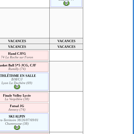
VACANCES
VACANCES
VACANCES
VACANCES
Hand CJFG
74 La Roche sur Foron
asket Ball 5*5 JCG, CJF
Rumilly (74)
ATHLÉTISME EN SALLE
B/M/C/J
Lyon La Duchère (69)
Finale Volley Lycée
La Verpillère (38)
Futsal JG
Annecy (74)
SKI ALPIN
ra-Territoire 38/26/07/69/01
Chamrousse (38)