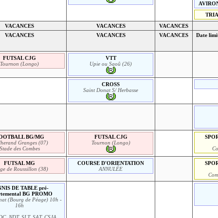
AVIRON 
TRIA
VACANCES
VACANCES
VACANCES
VACANCES
VACANCES
VACANCES
Date limi
FUTSAL CJG
VTT
Tournon (Longo)
Upie ou Saoû (26)
CROSS
Saint Donat S/ Herbasse
OOTBALL BG/MG
FUTSAL CJG
SPOR
lherand Granges (07)
Tournon (Longo)
Stade des Combes
Co
FUTSAL MG
COURSE D'ORIENTATION
SPOR
ge de Roussillon (38)
ANNULÉE
Com
NIS DE TABLE pré-
rtemental BG PROMO
at (Bourg de Péage) 10h -
16h
DC, NDT, SLT, SAT, CSJA