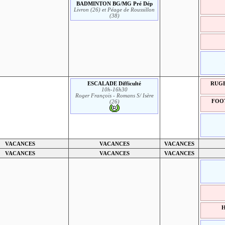
BADMINTON BG/MG Pré Dép
Livron (26) et Péage de Roussillon
(38)
ESCALADE Difficulté
RUGBY
10h-16h30
Roger François - Romans S/ Isère
FOOT
(26)
VACANCES
VACANCES
VACANCES
VACANCES
VACANCES
VACANCES
H