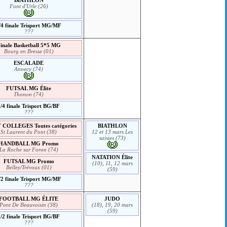
Font d'Urle (26)
/4 finale Trisport MG/MF
???
inale Basketball 5*5 MG
Bourg en Bresse (01)
ESCALADE
Annecy (74)
FUTSAL MG Élite
Thonon (74)
1/4 finale Trisport BG/BF
???
COLLEGES Toutes catégories
BIATHLON
St Laurent du Pont (38)
12 et 13 mars Les
saisies (73)
HANDBALL MG Promo
La Roche sur Foron (74)
NATATION Élite
FUTSAL MG Promo
(10), 11, 12 mars
Belley/Trévoux (01)
(59)
/2 finale Trisport MG/MF
???
FOOTBALL MG ÉLITE
JUDO
Pont De Beauvoisin (38)
(18), 19, 20 mars
(59)
1/2 finale Trisport BG/BF
???