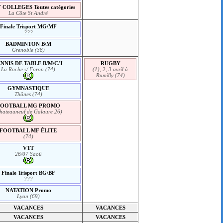
COLLEGES Toutes catégories
La Côte St André
Finale Trisport MG/MF
???
BADMINTON B/M
Grenoble (38)
NNIS DE TABLE B/M/C/J
RUGBY
La Roche s/ Foron (74)
(1), 2, 3 avril à
Rumilly (74)
GYMNASTIQUE
Thônes (74)
FOOTBALL MG PROMO
hateauneuf de Galaure 26)
FOOTBALL MF ÉLITE
(74)
VTT
26/07 Saoû
Finale Trisport BG/BF
???
NATATION Promo
Lyon (69)
VACANCES
VACANCES
VACANCES
VACANCES