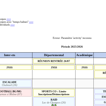
quipes
>>>
quipes avec "temps balises"
>>>
ndividuels
>>>
Erreur: Paramètre 'activity' inconnu
Période 2025/2026
Inter-ets
Départemental
Académique
RÉUNION RENTRÉE 26/07
JNSS
JNSS
JNSS
R
ESCALADE
Chabeuil (26)
OOTBALL BG/MG
SPORTS CO : Limite
TE
urnon s/ Rhône (07)
Inscriptions/Désinscriptions
ESC
RAID
G
Lac de Champos (26)