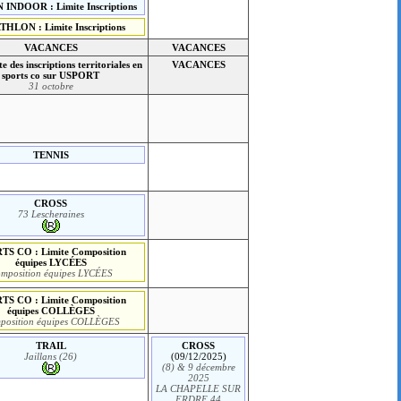
INDOOR : Limite Inscriptions
THLON : Limite Inscriptions
VACANCES
VACANCES
te des inscriptions territoriales en
VACANCES
sports co sur USPORT
31 octobre
TENNIS
CROSS
73 Lescheraines
TS CO : Limite Composition
équipes LYCÉES
mposition équipes LYCÉES
TS CO : Limite Composition
équipes COLLÈGES
position équipes COLLÈGES
TRAIL
CROSS
Jaillans (26)
(09/12/2025)
(8) & 9 décembre
2025
LA CHAPELLE SUR
ERDRE 44