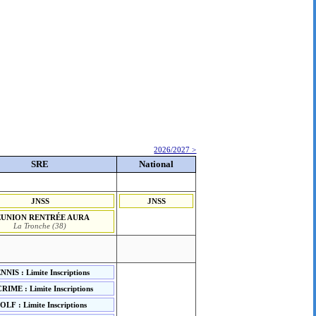
2026/2027 >
SRE
National
JNSS
JNSS
ÉUNION RENTRÉE AURA
La Tronche (38)
NNIS : Limite Inscriptions
RIME : Limite Inscriptions
OLF : Limite Inscriptions