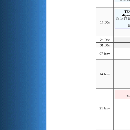
TEN
dépa
Salle TT 
17 Déc
I
24 Déc
31 Déc
07 Janv
14 Janv
To
21 Janv