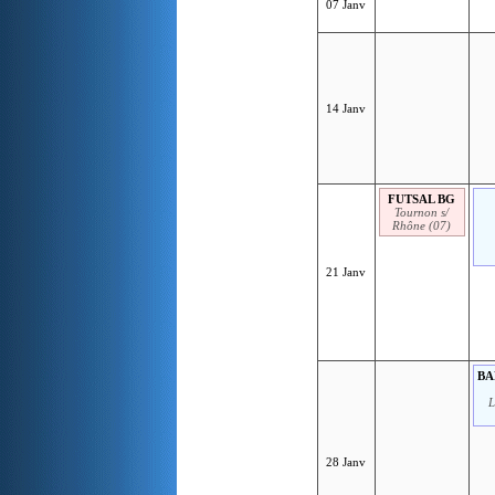
07 Janv
14 Janv
FUTSAL BG
Tournon s/
Rhône (07)
21 Janv
BA
L
28 Janv