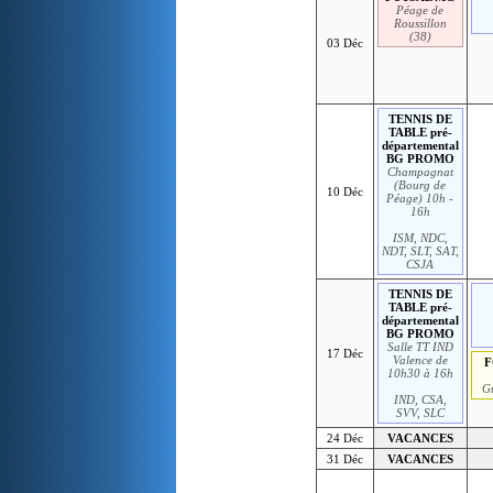
Péage de
Roussillon
(38)
03 Déc
TENNIS DE
TABLE pré-
départemental
BG PROMO
Champagnat
(Bourg de
10 Déc
Péage) 10h -
16h
ISM, NDC,
NDT, SLT, SAT,
CSJA
TENNIS DE
TABLE pré-
départemental
BG PROMO
Salle TT IND
17 Déc
Valence de
F
10h30 à 16h
G
IND, CSA,
SVV, SLC
24 Déc
VACANCES
31 Déc
VACANCES