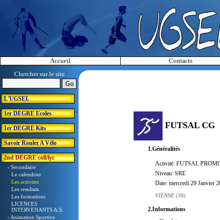
Accueil
Contacts
Chercher sur le site
L'UGSEL
1er DEGRE Ecoles
FUTSAL CG
1er DEGRE Kits
Savoir Rouler A Vélo
1.Généralités
2nd DEGRE coll/lyc
Activité: FUTSAL PROMO 
› Secondaire
Niveau: SRE
Le calendrier
Les activites
Date: mercredi 29 Janvier 
Les resultats
VIENNE (38)
Les formations
LICENCES
2.Informations
INTERVENANTS A.S.
› Animation Sportive