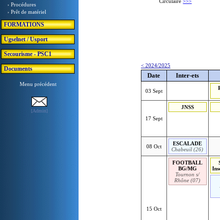
Circulaire
>>>
› Procédures
› Prêt de matériel
FORMATIONS
Ugselnet / Usport
Secourisme - PSC1
< 2024/2025
Documents
Date
Inter-ets
Menu précédent
03 Sept
JNSS
[Admin]
17 Sept
ESCALADE
08 Oct
Chabeuil (26)
FOOTBALL
BG/MG
Ins
Tournon s/
Rhône (07)
15 Oct