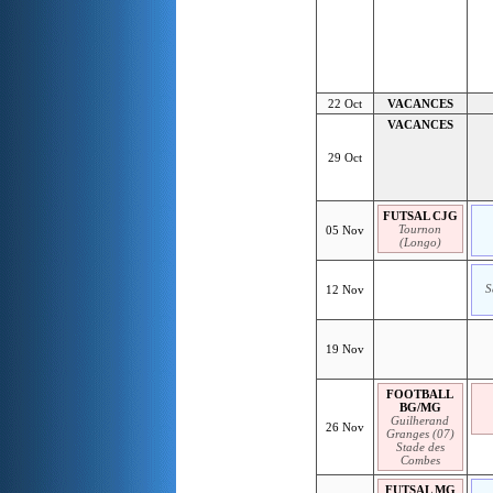
22 Oct
VACANCES
VACANCES
29 Oct
FUTSAL CJG
Tournon
05 Nov
(Longo)
S
12 Nov
19 Nov
FOOTBALL
BG/MG
Guilherand
26 Nov
Granges (07)
Stade des
Combes
FUTSAL MG