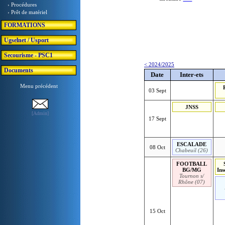
› Procédures
› Prêt de matériel
FORMATIONS
Ugselnet / Usport
Secourisme - PSC1
< 2024/2025
Documents
Date
Inter-ets
Menu précédent
03 Sept
JNSS
[Admin]
17 Sept
ESCALADE
08 Oct
Chabeuil (26)
FOOTBALL
BG/MG
Ins
Tournon s/
Rhône (07)
15 Oct