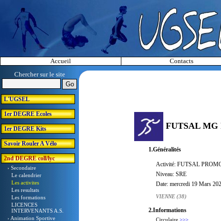
Accueil
Contacts
Chercher sur le site
L'UGSEL
1er DEGRE Ecoles
FUTSAL MG 
1er DEGRE Kits
Savoir Rouler A Vélo
1.Généralités
2nd DEGRE coll/lyc
Activité: FUTSAL PROMO 
› Secondaire
Niveau: SRE
Le calendrier
Les activites
Date: mercredi 19 Mars 20
Les resultats
VIENNE (38)
Les formations
LICENCES
2.Informations
INTERVENANTS A.S.
› Animation Sportive
Circulaire
>>>