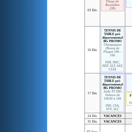
Péage de
Roussillon
(38)
03 Déc
TENNIS DE
TABLE pré-
départemental
BG PROMO
Champagnat
(Bourg de
10 Déc
Péage) 10h -
16h
ISM, NDC,
NDT, SLT, SAT,
CSJA
TENNIS DE
TABLE pré-
départemental
BG PROMO
Salle TT IND
17 Déc
Valence de
F
10h30 à 16h
G
IND, CSA,
SVV, SLC
24 Déc
VACANCES
31 Déc
VACANCES
07 Janv