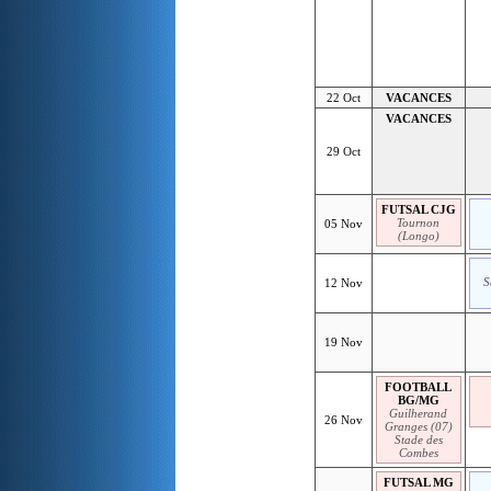
22 Oct
VACANCES
VACANCES
29 Oct
FUTSAL CJG
Tournon
05 Nov
(Longo)
S
12 Nov
19 Nov
FOOTBALL
BG/MG
Guilherand
26 Nov
Granges (07)
Stade des
Combes
FUTSAL MG