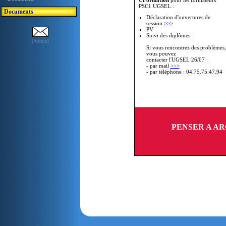
UFormation
pour les formateurs
PSC1 UGSEL :
Documents
Déclaration d'ouvertures de
session
>>>
PV
Suivi des diplômes
[Admin]
Si vous rencontrez des problèmes,
vous pouvez
contacter l'UGSEL 26/07 :
- par mail
>>>
- par téléphone : 04.75.75.47.94
PENSER A AR