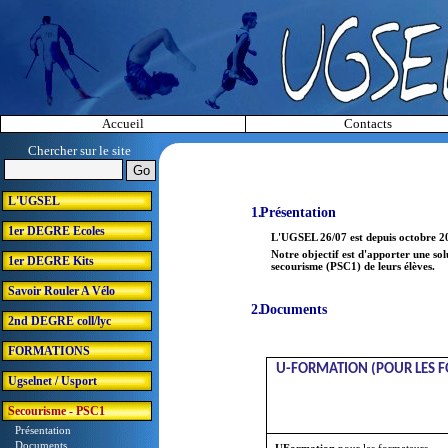
Accueil
Contacts
Chercher sur le site
L'UGSEL
Présentation
1er DEGRE Ecoles
L'UGSEL 26/07 est depuis octobre 20
Notre objectif est d'apporter une so
1er DEGRE Kits
secourisme (PSC1) de leurs élèves.
Savoir Rouler A Vélo
Documents
2nd DEGRE coll/lyc
FORMATIONS
U-FORMATION (POUR LES 
Ugselnet / Usport
Secourisme - PSC1
Présentation
Documents