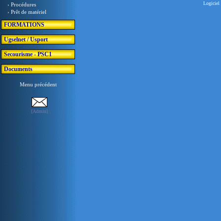
Logiciel 
› Procédures
› Prêt de matériel
FORMATIONS
Ugselnet / Usport
Secourisme - PSC1
Documents
Menu précédent
[Admin]