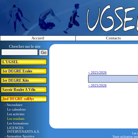
Accueil
Contacts
Chercher sur le site
L'UGSEL
1er DEGRE Ecoles
< 2025/2026
1er DEGRE Kits
< 2025/2026
Savoir Rouler A Vélo
2nd DEGRE coll/lyc
› Secondaire
Le calendrier
Les activites
Les resultats
Les formations
LICENCES
INTERVENANTS A.S.
Les 
› Animation Sportive
Toute utilisation int