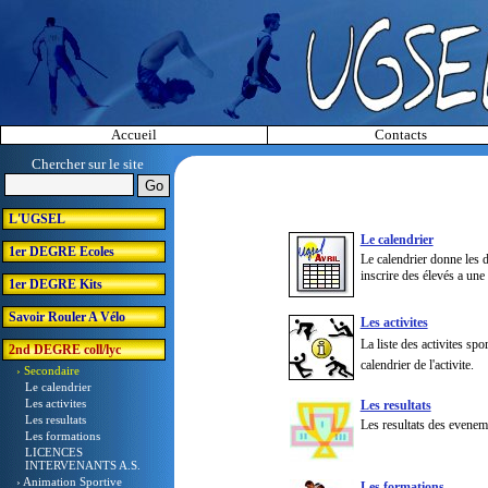
Accueil
Contacts
Chercher sur le site
L'UGSEL
Le calendrier
1er DEGRE Ecoles
Le calendrier donne les d
inscrire des élevés a une 
1er DEGRE Kits
Savoir Rouler A Vélo
Les activites
La liste des activites sp
2nd DEGRE coll/lyc
calendrier de l'activite.
› Secondaire
Le calendrier
Les activites
Les resultats
Les resultats
Les resultats des eveneme
Les formations
LICENCES
INTERVENANTS A.S.
› Animation Sportive
Les formations