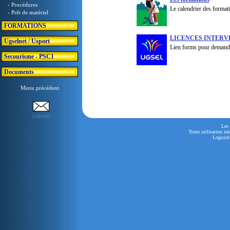
› Procédures
Le calendrier des format
› Prêt de matériel
FORMATIONS
LICENCES INTERVE
Ugselnet / Usport
Lien forms pour demande
Secourisme - PSC1
Documents
Menu précédent
[Admin]
Les 
Toute utilisation in
Logiciel